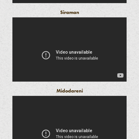
Siraman
Midodareni